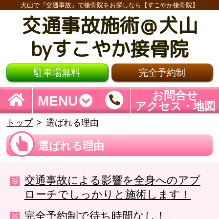
犬山で『交通事故』で接骨院をお探しなら【すこやか接骨院】
交通事故施術＠犬山
byすこやか接骨院
駐車場無料
完全予約制
お問合せ
MENU
アクセス・地図
トップ
選ばれる理由
選ばれる理由
交通事故による影響を全身へのアプ
ローチでしっかりと施術します！
完全予約制で待ち時間なし！